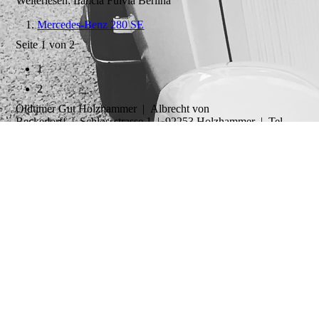
Weiterlesen: Lancia Fulvia Berlina
Mercedes-Benz 280 SE
Seite 1 von 2
1
2
Oldtimer Gut Holzhammer | Albrecht von
Beckedorff | Schlossstrasse 1 | 92253 Holzhammer | Tel
09604 6409993 | Fax 09604 9099802 | Mobil 0170
6342750 | E-Mail This email address is being protected from
spambots. You need JavaScript enabled to view it.