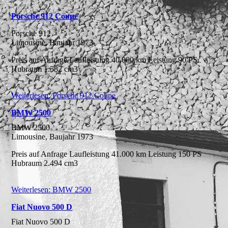
Porsche 912 Coupe
Porsche 912
Limousine, Baujahr 1973
Preis auf Anfrage Laufleistung 40.000 km Leistung 90 PS
Hubraum 1.582 cm3
Weiterlesen: Porsche 912 Coupe
BMW 2500
BMW 2500
Limousine, Baujahr 1973
Preis auf Anfrage Laufleistung 41.000 km Leistung 150 PS
Hubraum 2.494 cm3
Weiterlesen: BMW 2500
Fiat Nuovo 500 D
Fiat Nuovo 500 D