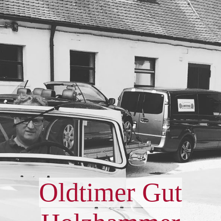
⌂
Kontakt
Dienstleistungen
Zu verkaufen
Oldtimer Gut
Anfahrt